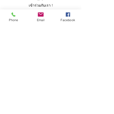
เข้าร่วมกับเรา !
มาเป็นอาสาสมัคร ▶ ︎
Phone
Email
Facebook
เข้าร่วมกับเรา
บูรณาการ ทีมงานของเรามีประสบการณ์
มากมาย อัดแน่นด้วยอารมณ์ในการให้บริการ
ของเด็กๆ
สมัคร ▶ ︎