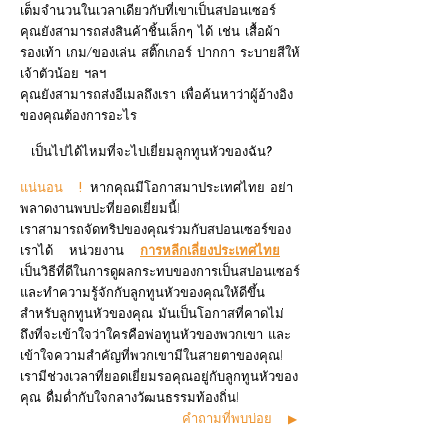
เต็มจำนวนในเวลาเดียวกับที่เขาเป็นสปอนเซอร์
คุณยังสามารถส่งสินค้าชิ้นเล็กๆ ได้ เช่น เสื้อผ้า
รองเท้า เกม/ของเล่น สติ๊กเกอร์ ปากกา ระบายสีให้
เจ้าตัวน้อย ฯลฯ
คุณยังสามารถส่งอีเมลถึงเรา เพื่อค้นหาว่าผู้อ้างอิง
ของคุณต้องการอะไร
เป็นไปได้ไหมที่จะไปเยี่ยมลูกทูนหัวของฉัน?
แน่นอน
!
หากคุณมีโอกาสมาประเทศไทย อย่า
พลาดงานพบปะที่ยอดเยี่ยมนี้!
เราสามารถจัดทริปของคุณร่วมกับสปอนเซอร์ของ
เราได้
หน่วยงาน
การหลีกเลี่ยงประเทศไทย
เป็นวิธีที่ดีในการดูผลกระทบของการเป็นสปอนเซอร์
และทำความรู้จักกับลูกทูนหัวของคุณให้ดีขึ้น
สำหรับลูกทูนหัวของคุณ มันเป็นโอกาสที่คาดไม่
ถึงที่จะเข้าใจว่าใครคือพ่อทูนหัวของพวกเขา และ
เข้าใจความสำคัญที่พวกเขามีในสายตาของคุณ!
เรามีช่วงเวลาที่ยอดเยี่ยมรอคุณอยู่กับลูกทูนหัวของ
คุณ ดื่มด่ำกับใจกลางวัฒนธรรมท้องถิ่น!
คำถามที่พบบ่อย
▶ ︎