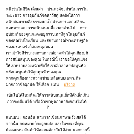
หนึ่งวันในชีวิต เด็กเผ่า
ประสงค์จะดำเนินการใน
ระยะยาว การอุปถัมภ์จัดหาวัสดุ แต่ยังให้การ
สนับสนุนทางศีลธรรมแก่เด็กผ่านการแลกเปลี่ยน
จดหมายและการสนับสนุนเมื่อเวลาผ่านไป
การ
อุปถัมภ์ของคุณจะคงอยู่ตราบเท่าที่ลูกในอุปถัมภ์
ของคุณไปโรงเรียน และสถานการณ์ทางเศรษฐกิจ
ของครอบครัวก็สมเหตุสมผล
เราเข้าใจดีว่าบางสถานการณ์อาจทำให้คุณต้องยุติ
การสนับสนุนของคุณ ในกรณีนี้ เราขอให้คุณแจ้ง
ให้เราทราบล่วงหน้าเพื่อให้เรามีเวลาหาพ่อทูนหัว
หรือแม่ทูนหัวให้ลูกทูนหัวของคุณ
หากคุณต้องการความช่วยเหลือแบบเฉพาะกิจ
มากกว่าข้อผูกมัด ให้เลือก .แทน
บริจาค
เป็นไปได้ไหมที่จะให้การสนับสนุนเด็กที่ตัวเล็กเกิน
กว่าจะเขียนได้ หรือถ้าเขาพูดภาษาอังกฤษไม่ได้
?
แน่นอน ! ก่อนอื่น สามารถเขียนภาษาฝรั่งเศสได้
จากนั้น จดหมายก็จะถูกแปล และในขณะที่คุณ
ต้องอดทน มันทำให้สอดคล้องกันได้ง่าย นอกจากนี้