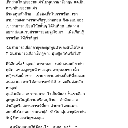
เด็กส่วนใหญ่ของชนเผ่าไม่พูดภาษาอังกฤษ แต่เป็น
ภาษาถิ่นของชนเผ่า
ถ้าพ่อทูนหัวด้วย
เมื่อยังเด็กในการเขียน เขา
สามารถส่งภาพวาดหรือรูปถ่ายก่อน ซึ่งพ่อแม่ของ
เขาสามารถเขียนโน้ตสั้นๆ ได้ในที่สุด แต่ความ
อยากส่งและรับข่าวสารย่อมจูงใจเขา
เพื่อเรียนรู้
การเขียนให้เร็วที่สุด!
ฉันสามารถเลือกอายุของลูกทูนหัวของฉันได้ไหม
? ฉันสามารถเลือกเด็กผู้ชาย ผู้หญิง ได้หรือไม่?
ที่นี่อีกครั้ง !
คุณสามารถขอการสนับสนุนเกี่ยวกับ
ภูมิภาคของลูกทูนหัวของคุณ อายุของเขา เด็ก
หญิงหรือเด็กชาย... เราพยายามอย่างเต็มที่ที่จะตอบ
สนอง และหากไม่สามารถทำได้ เราจะติดต่อกลับ
หาคุณ!
คุณไม่มีความปรารถนาอะไรเป็นพิเศษ งั้นเราเลือก
ลูกทูนหัวในภูมิภาคหรือหมู่บ้าน
ลำดับความ
สำคัญหรือสถานการณ์ที่ยากลำบากโดยเฉพาะ
อย่างยิ่งโดยพยายามหาผู้อ้างอิงในกลุ่มอายุเดียวกัน
กับผู้รับของขวัญของคุณ
คนที่ฉันเสนอให้คืออะไร
สปอนเซอร์
?