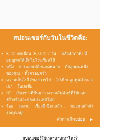
สปอนเซอร์กับวันในชีวิตคือ:
€ 20 ต่อเดือน (€ 0.22 / วัน
หลังหักภาษี) ที่
อนุญาตให้เด็กไปโรงเรียนได้
หนึ่ง
การแลกเปลี่ยนจดหมาย
กับลูกคนหนึ่ง
ของคุณ / ทั้งครอบครัว
ความเป็นไปได้ของการไป
ไปเยี่ยมลูกทูนหัวของ
เขา
ในเอเชีย
NS
เรื่องราวที่ยืนยาว ความสัมพันธ์ที่ใช้เวลา
สร้างจังหวะของประเทศไทย
ร้อย
งดงาม
เรื่องที่เขียนแล้ว ...
ของคุณกำลัง
รอคุณอยู่!
คำถามที่พบบ่อย
▶ ︎
สปอนเซอร์ใช้เวลานานเท่าไหร่?